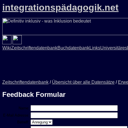
integrationspädagogik.net
Wiki
Zeitschriftendatenbank
Buchdatenbank
Links
Universitäres
Zeitschriftendatenbank
/
Übersicht über alle Datensätze
/
Erwe
Feedback Formular
Name:
E-Mail Adresse:
Betreff: